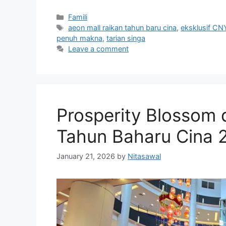
Categories
Famili
Tags
aeon mall raikan tahun baru cina
,
eksklusif CN
penuh makna
,
tarian singa
Leave a comment
Prosperity Blossom
Tahun Baharu Cina 
January 21, 2026
by
Nitasawal