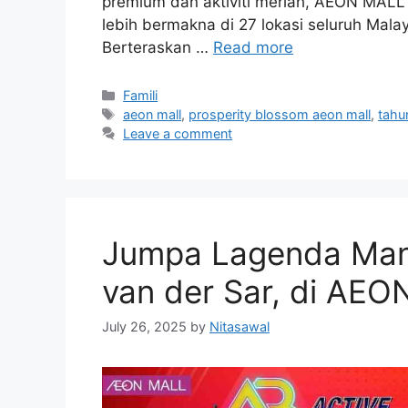
premium dan aktiviti meriah, AEON MAL
lebih bermakna di 27 lokasi seluruh Mala
Berteraskan …
Read more
Categories
Famili
Tags
aeon mall
,
prosperity blossom aeon mall
,
tahu
Leave a comment
Jumpa Lagenda Manc
van der Sar, di AEO
July 26, 2025
by
Nitasawal