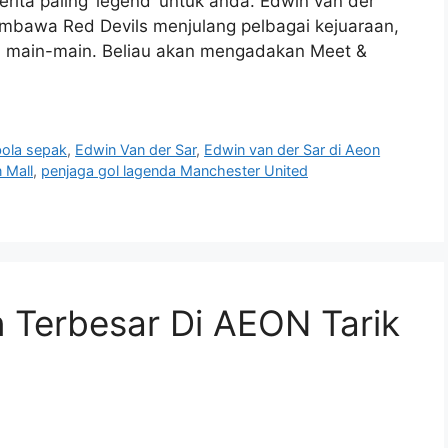
rita paling ‘legend’ untuk anda. Edwin van der
embawa Red Devils menjulang pelbagai kejuaraan,
an main-main. Beliau akan mengadakan Meet &
bola sepak
,
Edwin Van der Sar
,
Edwin van der Sar di Aeon
 Mall
,
penjaga gol lagenda Manchester United
Terbesar Di AEON Tarik