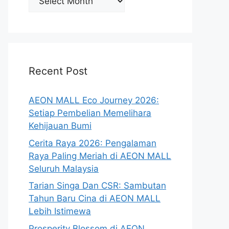
Recent Post
AEON MALL Eco Journey 2026:
Setiap Pembelian Memelihara
Kehijauan Bumi
Cerita Raya 2026: Pengalaman
Raya Paling Meriah di AEON MALL
Seluruh Malaysia
Tarian Singa Dan CSR: Sambutan
Tahun Baru Cina di AEON MALL
Lebih Istimewa
Prosperity Blossom di AEON