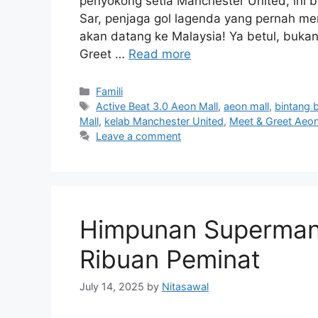
penyokong setia Manchester United, ini be
Sar, penjaga gol lagenda yang pernah m
akan datang ke Malaysia! Ya betul, buk
Greet …
Read more
Categories
Famili
Tags
Active Beat 3.0 Aeon Mall
,
aeon mall
,
bintang 
Mall
,
kelab Manchester United
,
Meet & Greet Aeon
Leave a comment
Himpunan Superman 
Ribuan Peminat
July 14, 2025
by
Nitasawal