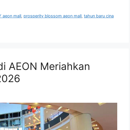
Y aeon mall
,
prosperity blossom aeon mall
,
tahun baru cina
 di AEON Meriahkan
2026