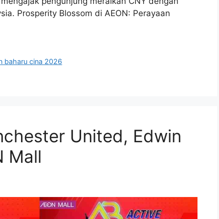
L mengajak pengunjung meraikan CNY dengan
ysia. Prosperity Blossom di AEON: Perayaan
n baharu cina 2026
hester United, Edwin
N Mall