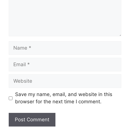
Name
Email
Website
Save my name, email, and website in this
browser for the next time I comment.