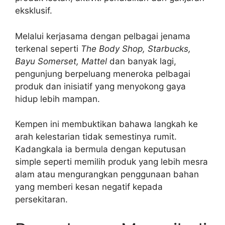
eksklusif.
Melalui kerjasama dengan pelbagai jenama
terkenal seperti
The Body Shop, Starbucks,
Bayu Somerset, Mattel
dan banyak lagi,
pengunjung berpeluang meneroka pelbagai
produk dan inisiatif yang menyokong gaya
hidup lebih mampan.
Kempen ini membuktikan bahawa langkah ke
arah kelestarian tidak semestinya rumit.
Kadangkala ia bermula dengan keputusan
simple seperti memilih produk yang lebih mesra
alam atau mengurangkan penggunaan bahan
yang memberi kesan negatif kepada
persekitaran.