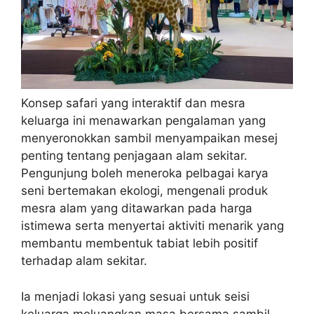
Konsep safari yang interaktif dan mesra
keluarga ini menawarkan pengalaman yang
menyeronokkan sambil menyampaikan mesej
penting tentang penjagaan alam sekitar.
Pengunjung boleh meneroka pelbagai karya
seni bertemakan ekologi, mengenali produk
mesra alam yang ditawarkan pada harga
istimewa serta menyertai aktiviti menarik yang
membantu membentuk tabiat lebih positif
terhadap alam sekitar.
Ia menjadi lokasi yang sesuai untuk seisi
keluarga meluangkan masa bersama sambil