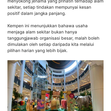
menyokong jenama yang prihatin terhadap alam
sekitar, setiap tindakan mempunyai kesan
positif dalam jangka panjang.
Kempen ini menunjukkan bahawa usaha
menjaga alam sekitar bukan hanya
tanggungjawab organisasi besar, malah boleh
dimulakan oleh setiap daripada kita melalui
pilihan harian yang lebih bijak.