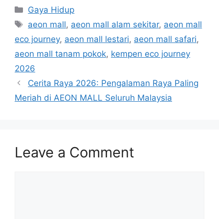
Categories
Gaya Hidup
Tags
aeon mall
,
aeon mall alam sekitar
,
aeon mall
eco journey
,
aeon mall lestari
,
aeon mall safari
,
aeon mall tanam pokok
,
kempen eco journey
2026
Cerita Raya 2026: Pengalaman Raya Paling
Meriah di AEON MALL Seluruh Malaysia
Leave a Comment
Comment