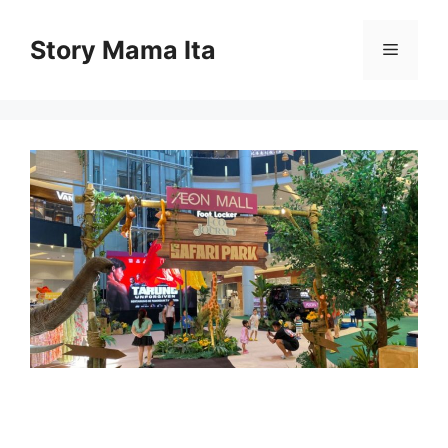
Skip
to
Story Mama Ita
Menu
content