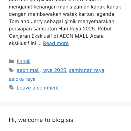
mengamit kenangan manis zaman kanak-kanak
dengan membawakan watak kartun lagenda
Tom and Jerry sebagai gimik menyemarakan
persiapan sambutan Hari Raya 2025. Rebut
Ganjaran Eksklusif di AEON MALL Acara
eksklusif ini …
Read more
Categories
Famili
Tags
aeon mall
,
raya 2025
,
sambutan raya
,
seloka raya
Leave a comment
Hi, welcome to blog sis