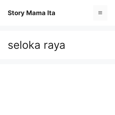
Skip
to
Story Mama Ita
Menu
content
seloka raya