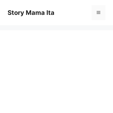
Skip
to
Story Mama Ita
Menu
content