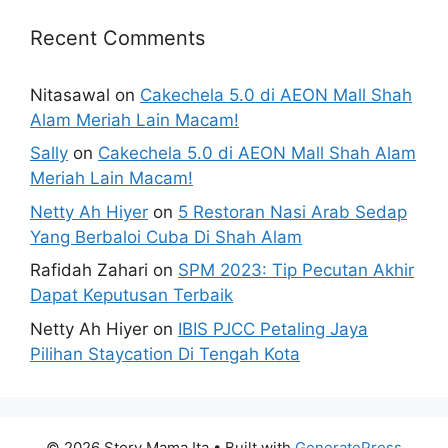
Recent Comments
Nitasawal
on
Cakechela 5.0 di AEON Mall Shah
Alam Meriah Lain Macam!
Sally
on
Cakechela 5.0 di AEON Mall Shah Alam
Meriah Lain Macam!
Netty Ah Hiyer
on
5 Restoran Nasi Arab Sedap
Yang Berbaloi Cuba Di Shah Alam
Rafidah Zahari
on
SPM 2023: Tip Pecutan Akhir
Dapat Keputusan Terbaik
Netty Ah Hiyer
on
IBIS PJCC Petaling Jaya
Pilihan Staycation Di Tengah Kota
© 2026 Story Mama Ita
• Built with
GeneratePress