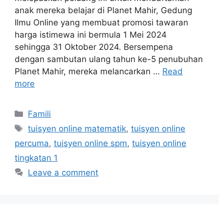
anak mereka belajar di Planet Mahir, Gedung
Ilmu Online yang membuat promosi tawaran
harga istimewa ini bermula 1 Mei 2024
sehingga 31 Oktober 2024. Bersempena
dengan sambutan ulang tahun ke-5 penubuhan
Planet Mahir, mereka melancarkan …
Read
more
Categories
Famili
Tags
tuisyen online matematik
,
tuisyen online
percuma
,
tuisyen online spm
,
tuisyen online
tingkatan 1
Leave a comment