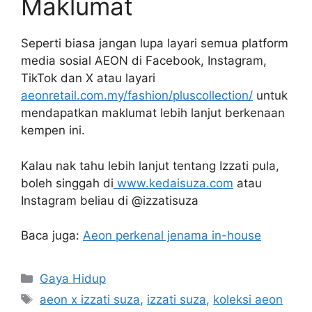
Maklumat
Seperti biasa jangan lupa layari semua platform
media sosial AEON di Facebook, Instagram,
TikTok dan X atau layari
aeonretail.com.my/fashion/pluscollection/
untuk
mendapatkan maklumat lebih lanjut berkenaan
kempen ini.
Kalau nak tahu lebih lanjut tentang Izzati pula,
boleh singgah di
www.kedaisuza.com
atau
Instagram beliau di @izzatisuza
Baca juga:
Aeon perkenal jenama in-house
Categories
Gaya Hidup
Tags
aeon x izzati suza
,
izzati suza
,
koleksi aeon