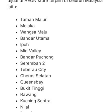
dijual di AEON store terpilih di seluruh Malaysia
iaitu:
Taman Maluri
Melaka
Wangsa Maju
Bandar Utama
Ipoh
Mid Valley
Bandar Puchong
Seremban 2
Teberau City
Cheras Selatan
Queensbay
Bukit Tinggi
Rawang
Kuching Sentral
Nilai