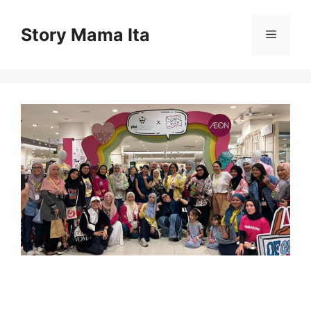
Skip
to
Story Mama Ita
Menu
content