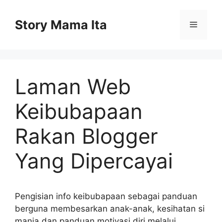
Skip
to
Story Mama Ita
Menu
content
Laman Web
Keibubapaan
Rakan Blogger
Yang Dipercayai
Pengisian info keibubapaan sebagai panduan
berguna membesarkan anak-anak, kesihatan si
manja dan panduan motivasi diri melalui